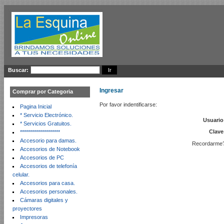
Buscar:
Ingresar
Comprar por Categoria
Por favor indentificarse:
Pagina Inicial
* Servicio Electrónico.
Usuario
* Servicios Gratuitos.
Clave
********************
Accesorio para damas.
Recordarme
Accesorios de Notebook
Accesorios de PC
Accesorios de telefonía
celular.
Accesorios para casa.
Accesorios personales.
Cámaras digitales y
proyectores
Impresoras